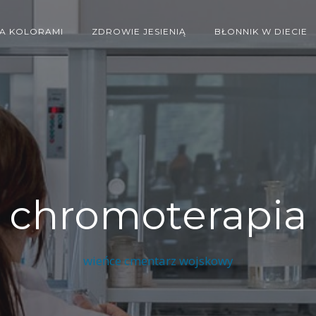
IA KOLORAMI
ZDROWIE JESIENIĄ
BŁONNIK W DIECIE
chromoterapia
wieńce cmentarz wojskowy