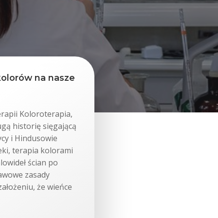
kolorów na nasze
rapii Koloroterapia,
gą historię sięgającą
zycy i Hindusowie
eki, terapia kolorami
lowideł ścian po
tawowe zasady
założeniu, że wieńce