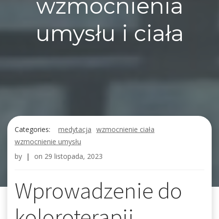
wzmocnienia
umysłu i ciała
Categories:
medytacja
wzmocnienie ciała
wzmocnienie umysłu
by
|
on
29 listopada, 2023
Wprowadzenie do
koloroterapii