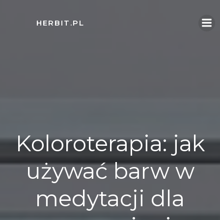
Skip
to
HERBIT.PL
content
Koloroterapia: jak
używać barw w
medytacji dla