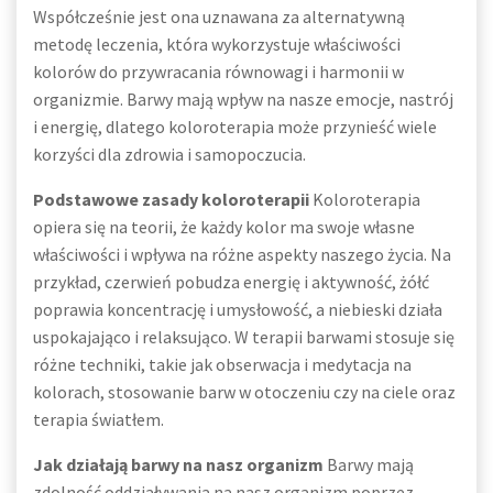
Współcześnie jest ona uznawana za alternatywną
metodę leczenia, która wykorzystuje właściwości
kolorów do przywracania równowagi i harmonii w
organizmie. Barwy mają wpływ na nasze emocje, nastrój
i energię, dlatego koloroterapia może przynieść wiele
korzyści dla zdrowia i samopoczucia.
Podstawowe zasady koloroterapii
Koloroterapia
opiera się na teorii, że każdy kolor ma swoje własne
właściwości i wpływa na różne aspekty naszego życia. Na
przykład, czerwień pobudza energię i aktywność, żółć
poprawia koncentrację i umysłowość, a niebieski działa
uspokajająco i relaksująco. W terapii barwami stosuje się
różne techniki, takie jak obserwacja i medytacja na
kolorach, stosowanie barw w otoczeniu czy na ciele oraz
terapia światłem.
Jak działają barwy na nasz organizm
Barwy mają
zdolność oddziaływania na nasz organizm poprzez