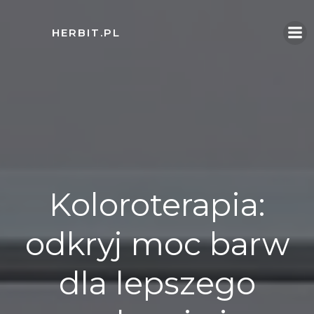
Skip
to
HERBIT.PL
content
Koloroterapia:
odkryj moc barw
dla lepszego